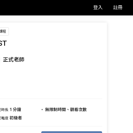
登入
註冊
課程
ST
正式老師
1 分鐘
無限制時間、觀看次數
程時長
初級者
程難度