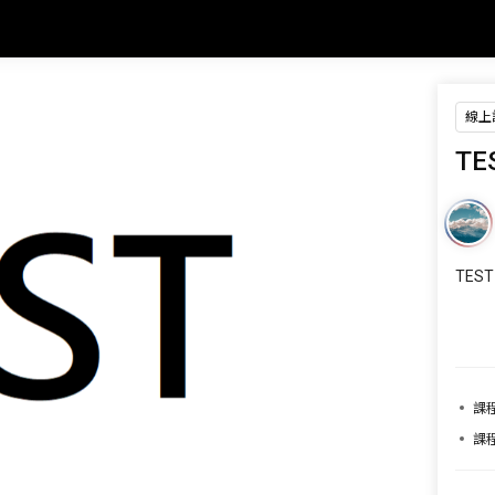
線上
TE
TEST
課
課